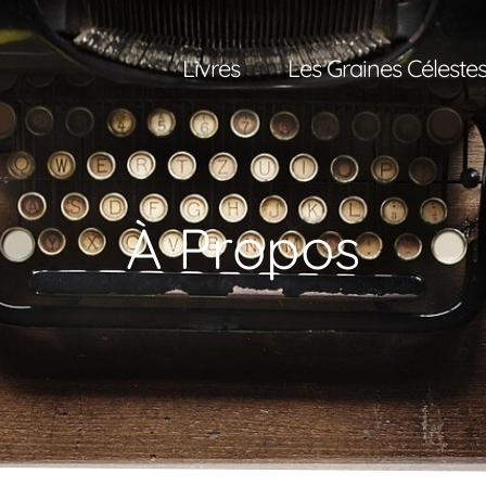
Livres
Les Graines Céleste
À Propos