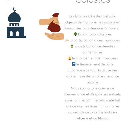
Les Graines Célestes ont pour
objectif de multiplier les actions en
faveur des plus démunis à travers :
la plantation d’arbres
la participation à des maraudes
la distribution de denrées
alimentaires
le financement de mosquées
le financement de puits
Et par-dessus tout, la cause des
orphelins restera notre cheval de
bataille.
Nous souhaitons couvrir de
bienveillance et d’espoir les enfants
sans famille, comme cela a été fait
lors de nos missions humanitaires
au sein de deux orphelinats en
Algérie et au Maroc.